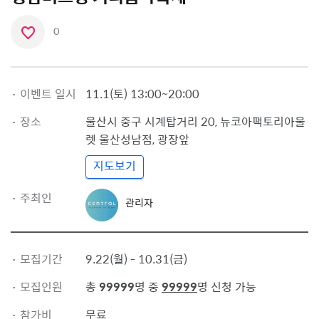
0
좋
아
요
·
이벤트 일시
11.1(토) 13:00~20:00
아
·
장소
이
울산시 중구
시계탑거리 20, 뉴코아팩토리아울
콘
렛 울산성남점
,
광장앞
지도보기
관
·
주최인
관리자
리
자
프
로
·
모집기간
9.22(월) - 10.31(금)
필
·
모집인원
총
99999
명 중
99999
명 신청 가능
·
참가비
무료