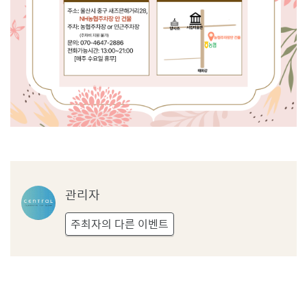
관
관리자
리
자
주최자의 다른 이벤트
프
로
필