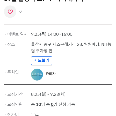
0
좋
아
요
·
이벤트 일시
9.25(목) 14:00~16:00
아
·
장소
이
울산시 중구
새즈믄해거리 28, 별별마당
,
NH농
콘
협 주차장 안
지도보기
관
·
주최인
관리자
리
자
프
로
·
모집기간
8.25(월) - 9.23(화)
필
·
모집인원
총
10
명 중
0
명 신청 가능
·
참가비
무료