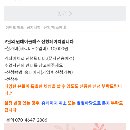
종료
이벤트 정보
공지사항
신청/취소안내
9월의 원데이클래스 신청페이지입니다
-참가비(재료비+수업비)=10,000원
계좌이체로 진행됩니다.(문자전송예정)
수업사진의 안내를 참고해주세요
-신청방법: 홈페이지(가입후 신청가능)
-선착순
다양한 분들이 특별한 체험을 할 수 있도록 신중한 신청 부탁드립니
다.?
일정 변경 있는 경우,
홈페이지 취소
또는
별별마당으로 문자
부탁드
립니다
-문의 070-4647-2886