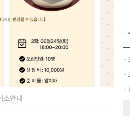
·
·
·
·
취소안내