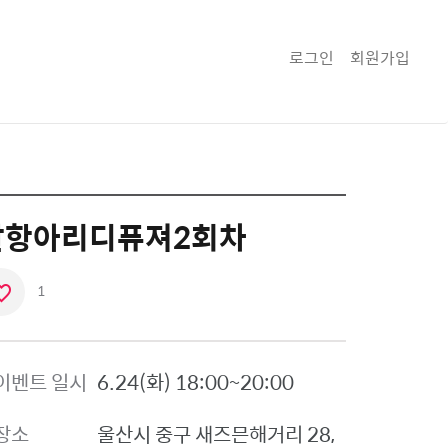
로그인
회원가입
달항아리디퓨져2회차
1
좋
아
요
이벤트 일시
6.24(화) 18:00~20:00
아
이
장소
울산시 중구
새즈믄해거리 28,
콘