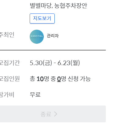
별별마당
,
농협주차장안
지도보기
관
주최인
관리자
리
자
프
로
모집기간
5.30(금) - 6.23(월)
필
모집인원
총
10
명 중
0
명 신청 가능
참가비
무료
종료