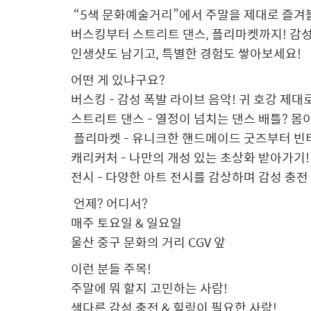
“5색 문화예술거리”에서 주말을 제대로 즐겨
버스킹부터 스트리트 댄스, 플리마켓까지! 감
인생샷도 남기고, 특별한 경험도 쌓아보세요!
어떤 게 있냐구요?
버스킹 - 감성 폭발 라이브 음악! 귀 호강 제대
스트리트 댄스 - 열정이 넘치는 댄스 배틀? 몸
플리마켓 - 유니크한 핸드메이드 굿즈부터 빈
캐리커처 - 나만의 개성 있는 초상화 받아가기
전시 - 다양한 아트 전시를 감상하며 감성 충전
언제? 어디서?
매주 토요일 & 일요일
울산 중구 문화의 거리 CGV 앞
이런 분들 주목!
주말에 뭐 할지 고민하는 사람!
색다른 감성 충전 & 힐링이 필요한 사람!