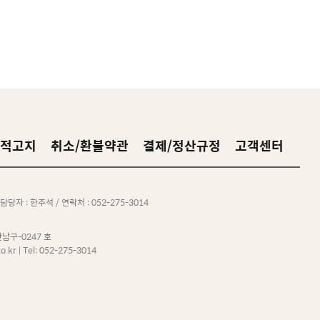
적고지
취소/환불약관
결제/정산규정
고객센터
 : 한주석 / 연락처 : 052-275-3014
산남구-0247 호
r | Tel: 052-275-3014