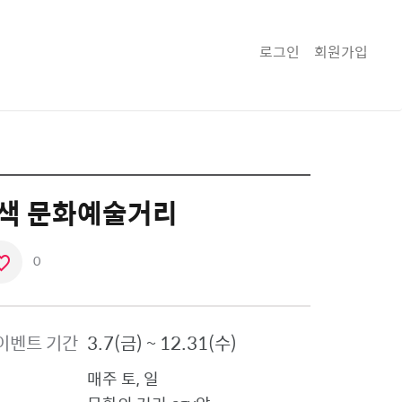
로그인
회원가입
5색 문화예술거리
0
좋
아
요
이벤트 기간
3.7(금) ~ 12.31(수)
아
이
매주 토, 일
콘