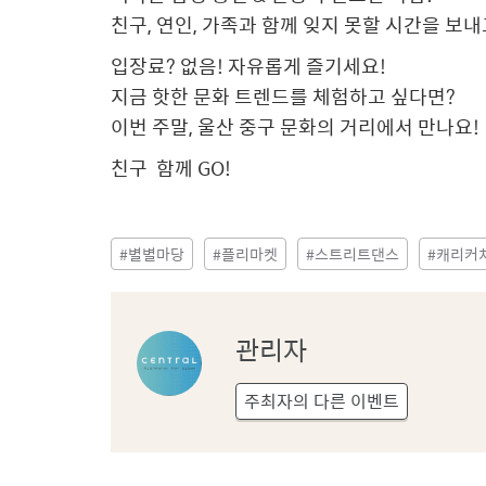
친구, 연인, 가족과 함께 잊지 못할 시간을 보내
입장료? 없음! 자유롭게 즐기세요!
지금 핫한 문화 트렌드를 체험하고 싶다면?
이번 주말, 울산 중구 문화의 거리에서 만나요!
친구 함께 GO!
#별별마당
#플리마켓
#스트리트댄스
#캐리커
관
관리자
리
자
주최자의 다른 이벤트
프
로
필