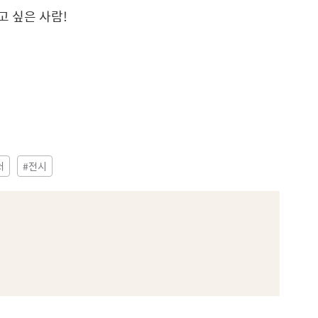
고 싶은 사람!
처
#전시