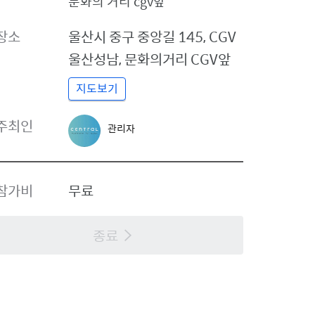
문화의 거리 cgv앞
장소
울산시 중구
중앙길 145, CGV
울산성남
,
문화의거리 CGV앞
지도보기
관
주최인
관리자
리
자
프
로
참가비
무료
필
종료