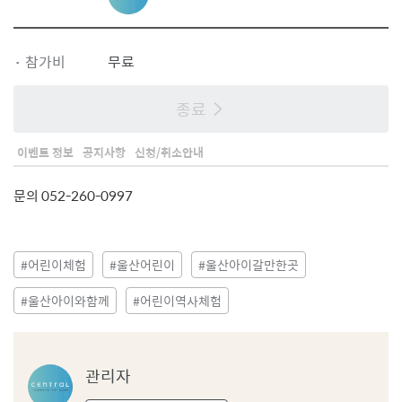
자
프
로
·
참가비
무료
필
종료
이벤트 정보
공지사항
신청/취소안내
문의 052-260-0997
#어린이체험
#울산어린이
#울산아이갈만한곳
#울산아이와함께
#어린이역사체험
관
관리자
리