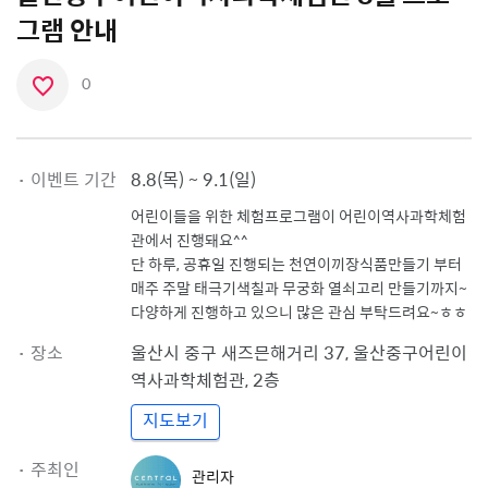
그램 안내
0
좋
아
요
·
이벤트 기간
8.8(목) ~ 9.1(일)
아
어린이들을 위한 체험프로그램이 어린이역사과학체험
이
관에서 진행돼요^^
콘
단 하루, 공휴일 진행되는 천연이끼장식품만들기 부터
매주 주말 태극기색칠과 무궁화 열쇠고리 만들기까지~
다양하게 진행하고 있으니 많은 관심 부탁드려요~ㅎㅎ
·
장소
울산시 중구
새즈믄해거리 37, 울산중구어린이
역사과학체험관
,
2층
지도보기
관
·
주최인
관리자
리