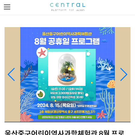
Toggle
navigation
이벤트 발견하기
이벤트 제작하기
로그인
회원가입
울산중구어린이역사과학체험관 8월 프로