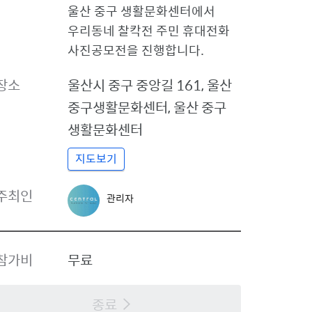
이
울산 중구 생활문화센터에서
콘
우리동네 찰칵전 주민 휴대전화
사진공모전을 진행합니다.
장소
울산시 중구
중앙길 161, 울산
중구생활문화센터
,
울산 중구
생활문화센터
지도보기
관
주최인
관리자
리
자
프
로
참가비
무료
필
종료