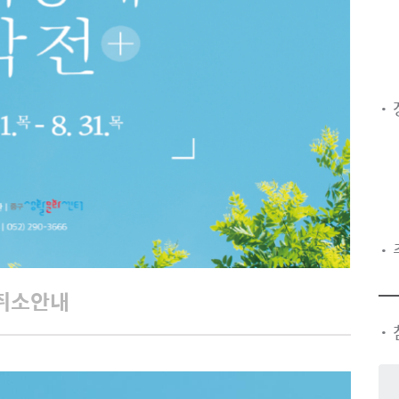
·
·
취소안내
·