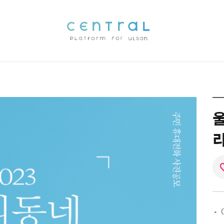
울
리
·