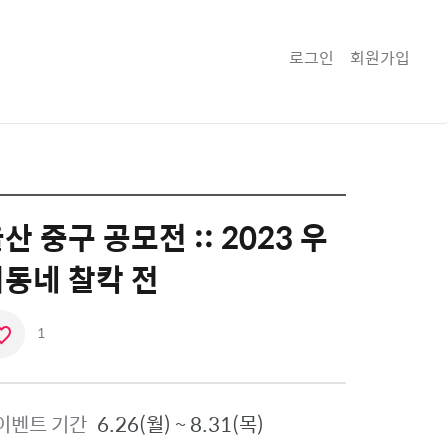
로그인
회원가입
산 중구 공모전 :: 2023 우
동네 찰칵 전
1
좋
아
요
이벤트 기간
6.26(월) ~ 8.31(목)
아