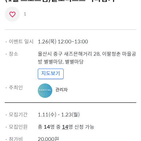
1
좋
아
요
·
이벤트 일시
1.26(목) 12:00~13:00
아
·
장소
이
울산시 중구
새즈믄해거리 28, 이팔청춘 마을공
콘
방 별별마당
,
별별마당
지도보기
관
·
주최인
관리자
리
자
프
로
·
모집기간
1.11(수) - 1.23(월)
필
·
모집인원
총
14
명 중
14
명 신청 가능
·
참가비
20,000원