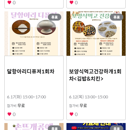
0
0
종료
종료
달항아리디퓨져1회차
보양식먹고건강하개1회
차<김밥&치킨>
6.17(화) 15:00~17:00
6.12(목) 13:00~15:00
무료
무료
참가비
참가비
0
0
종료
종료