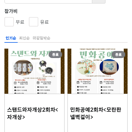
참가비
무료
유료
인기순
최신순
마감임박순
종료
종료
스탠드와자개상2회차<
민화공예2회차<모란판
자개상>
넬벽걸이>