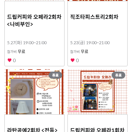
드립커피와 오페라2회차
직조타피스트리2회차
<나비부인>
5.27(화) 19:00~21:00
5.23(금) 19:00~21:00
무료
무료
참가비
참가비
0
0
종료
종료
라탄공예2회차 <전등>
드립커피와 오페라1회차