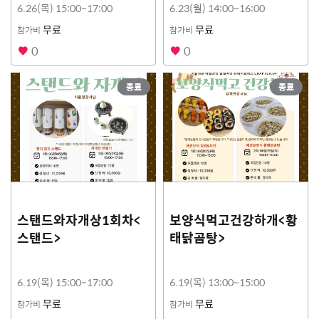
6.26(목) 15:00~17:00
6.23(월) 14:00~16:00
무료
무료
참가비
참가비
0
0
종료
종료
스탠드와자개상1회차<
보양식먹고건강하개<황
스탠드>
태닭곰탕>
6.19(목) 15:00~17:00
6.19(목) 13:00~15:00
무료
무료
참가비
참가비