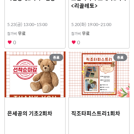
<리골레토>
5.23(금) 13:00~15:00
5.20(화) 19:00~21:00
무료
무료
참가비
참가비
0
0
종료
종료
은세공의 기초2회차
직조타피스트리1회차