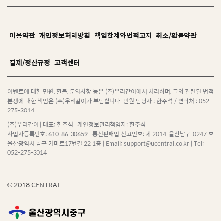
더
보
기
이용약관
개인정보처리방침
책임한계와법적고지
취소/환불약관
결제/정산규정
고객센터
이벤트에 대한 민원, 환불, 문의사항 등은 (주)우리같이에서 처리하며,
그와 관련된 법적
분쟁에 대한 책임은 (주)우리같이가 부담합니다. 민원 담당자 : 한주석 / 연락처 : 052-
275-3014
(주)우리같이 | 대표: 한주석 | 개인정보관리책임자: 한주석
사업자등록번호: 610-86-30659 | 통신판매업 신고번호: 제 2014-울산남구-0247 호
울산광역시 남구 거마로17번길 22 1층 | Email: support@ucentral.co.kr | Tel:
052-275-3014
© 2018 CENTRAL