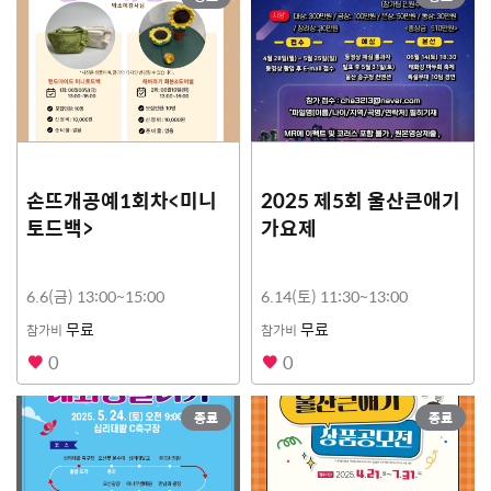
손뜨개공예1회차<미니
2025 제5회 울산큰애기
토드백>
가요제
6.6(금) 13:00~15:00
6.14(토) 11:30~13:00
무료
무료
참가비
참가비
0
0
종료
종료